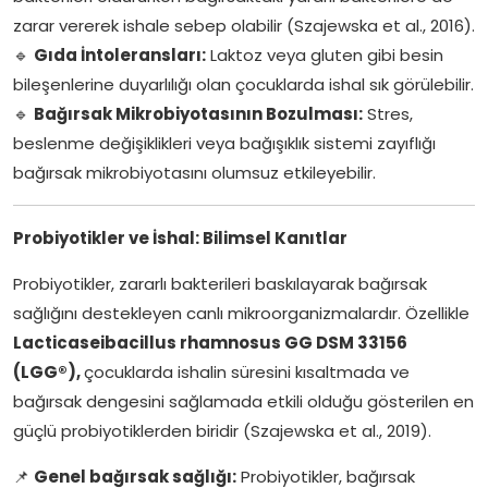
zarar vererek ishale sebep olabilir (Szajewska et al., 2016).
🔹
Gıda İntoleransları:
Laktoz veya gluten gibi besin
bileşenlerine duyarlılığı olan çocuklarda ishal sık görülebilir.
🔹
Bağırsak Mikrobiyotasının
Bozulması:
Stres,
beslenme değişiklikleri veya bağışıklık sistemi zayıflığı
bağırsak mikrobiyotasını olumsuz etkileyebilir.
Probiyotikler ve İshal: Bilimsel Kanıtlar
Probiyotikler, zararlı bakterileri baskılayarak bağırsak
sağlığını destekleyen canlı mikroorganizmalardır. Özellikle
Lacticaseibacillus rhamnosus GG DSM 33156
(LGG®),
çocuklarda ishalin süresini kısaltmada ve
bağırsak dengesini sağlamada etkili olduğu gösterilen en
güçlü probiyotiklerden biridir (Szajewska et al., 2019).
📌
Genel bağırsak sağlığı:
Probiyotikler, bağırsak