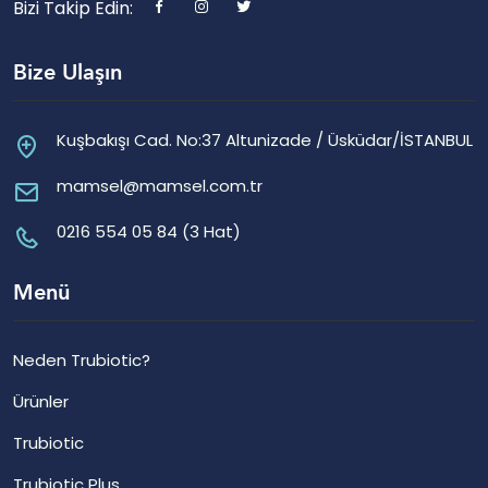
Bizi Takip Edin:
Bize Ulaşın
Kuşbakışı Cad. No:37 Altunizade / Üsküdar/İSTANBUL
mamsel@mamsel.com.tr
0216 554 05 84 (3 Hat)
Menü
Neden Trubiotic?
Ürünler
Trubiotic
Trubiotic Plus