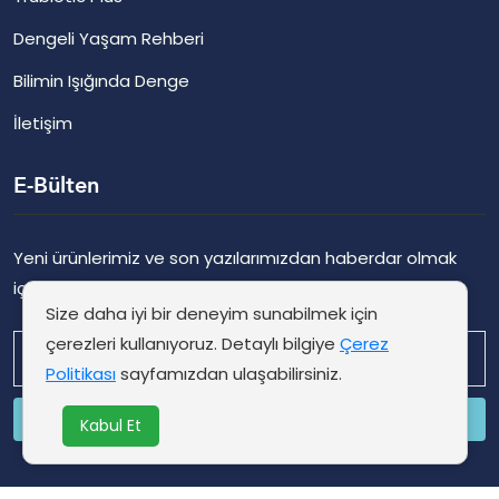
Dengeli Yaşam Rehberi
Bilimin Işığında Denge
İletişim
E-Bülten
Yeni ürünlerimiz ve son yazılarımızdan haberdar olmak
için kaydolun.
Size daha iyi bir deneyim sunabilmek için
çerezleri kullanıyoruz. Detaylı bilgiye
Çerez
Politikası
sayfamızdan ulaşabilirsiniz.
Şimdi Abone Ol
Kabul Et