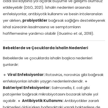
ciddi sıvı kaybına yol açarak büyüme ve gelişimi olumsuz
etkileyebilir (DSÖ, 2021). İshalin nedenleri arasında
enfeksiyonlar, antibiyotik kullanımı ve besin intoleransları
yer alırken,
probiyotikler
bağırsak sağlığını destekleyerek
ishal sürecinin kısalmasına ve semptomların
hafiflemesine yardımcı olabilir (Guarino et al., 2018).
Bebeklerde ve Çocuklarda İshalin Nedenleri
Bebeklerde ve çocuklarda ishalin başlıca nedenleri
şunlardır:
🔹
Viral Enfeksiyonlar:
Rotavirüs, norovirüs gibi bağırsak
enfeksiyonları ishalin yaygın nedenlerindendir. 🔹
Bakteriyel Enfeksiyonlar:
Salmonella, E. coli gibi
patojenler bağırsak mikrobiyotasını bozarak ishale yol
açabilir. 🔹
Antibiyotik Kullanımı:
Antibiyotikler zararlı
bakterileri öldürürken bağırsaktaki yararlı bakterilere de