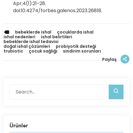
Apr;4(1):21-28.
doi:10.4274/forbes.galenos.2023.26818.
bebeklerde ishal
çocuklarda ishal
ishal nedenleri
ishal belirtileri
bebeklerde ishal tedavisi
doğal ishal çözümleri
probiyotik desteği
trubiotic
çocuk sağlığı
sindirim sorunları
Paylaş
Ürünler