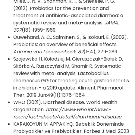
Miles, J. N. V., Shanman, R., ... & Shekelle, P. G.
(2012). Probiotics for the prevention and
treatment of antibiotic-associated diarrhea: a
systematic review and meta-analysis.
JAMA,
307
(18), 1959-1969.
Ouwehand, A. C., Salminen, S., & Isolauri, E. (2002).
Probiotics: an overview of beneficial effects.
Antonie van Leeuwenhoek, 82
(1-4), 279-289.
Szajewska H, Kołodziej M, Gieruszczak-Białek D,
Skórka A, Ruszczyński M, Shamir R. Systematic
review with meta-analysis: Lactobacillus
rhamnosus GG for treating acute gastroenteritis
in children - a 2019 update. Aliment Pharmacol
Ther. 2019 Jun;49(11):1376-1384
WHO (2021). Diarrheal disease. World Health
Organization.
https://www.who.int/news-
room/fact-sheets/detail/diarrhoeal-disease
KARAKOYUN M, APPAK YÇ. Bebeklik Döneminde
Probiyotikler ve Prebiyotikler. Forbes J Med. 2023