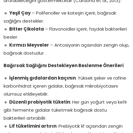
artırabileceğini göstermektedir (Cardona et al., 2013).
🔹
Yeşil Çay
– Polifenoller ve kateşin içerir, bağırsak
sağlığını destekler.
🔹
Bitter Çikolata
– Flavonoidler içerir, faydalı bakterileri
besler.
🔹
Kırmızı Meyveler
– Antosiyanin açısından zengin olup,
bağırsak dostudur.
Bağırsak Sağlığını Destekleyen Beslenme Önerileri
🔹
İşlenmiş gıdalardan kaçının
: Yüksek şeker ve rafine
karbonhidrat içeren gıdalar, bağırsak mikrobiyotasını
olumsuz etkileyebilir.
🔹
Düzenli probiyotik tüketin
: Her gün yoğurt veya kefir
gibi fermente gıdalar tüketmek bağırsak dostu
bakterileri artırabilir.
🔹
Lif tüketimini artırın
: Prebiyotik lif açısından zengin