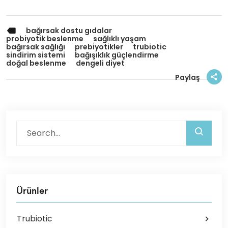
bağırsak dostu gıdalar
probiyotik beslenme
sağlıklı yaşam
bağırsak sağlığı
prebiyotikler
trubiotic
sindirim sistemi
bağışıklık güçlendirme
doğal beslenme
dengeli diyet
Paylaş
Ürünler
Trubiotic