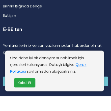
Bilimin Işığında Denge
İletişim
E-Bülten
Yeni ürünlerimiz ve son yazılarımızdan haberdar olmak
için kaydolun.
Size daha iyi bir deneyim sunabilmek için
çerezleri kullanıyoruz. Detaylı bilgiye
Çerez
Politikası
sayfamızdan ulaşabilirsiniz.
Şimdi Abone Ol
Kabul Et
©Trubiotic Tüm hakları saklıdır by
Mamsel İlaç